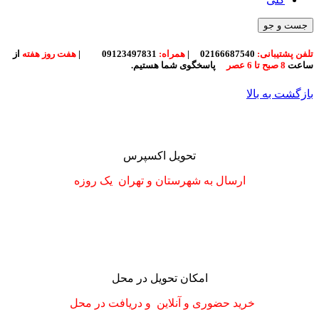
جست و جو
تلفن پشتیبانی:
02166687540
|
همراه:
09123497831
|
هفت روز هفته
از
ساعت
8 صبح تا 6 عصر
پاسخگوی شما هستیم.
بازگشت به بالا
تحویل اکسپرس
ارسال به شهرستان
و تهران
یک روزه
امکان تحویل در محل
خرید حضوری و آنلاین و دریافت در محل