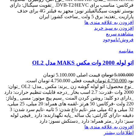
فرکانس: مناسب برای DVB-T2/HEVC. _تقویت سیگنال: دارای
بوستر تقویت سیگنالفیلتر نویز: مجهز به فیلتر 4G برای حذف
پارازیت _تغذیه: برق 5 ولت _ساخت کشور: ایران
افزودن به علاقه مندی ها
افزودن به سبد خرید
مشاهده سریع
فروش!
ناموجود
مقایسه
اتو لوله 2000 وات مکس MAKS مدل OL2
5.100.000
تومان
قیمت اصلی 5.100.000 تومان
بود.
4.750.000
تومان
قیمت فعلی 4.750.000 تومان است.
_نوع محصول: اتو لوله گوشه زن _برند: مکس _مدل: OL2 _توان:
2000 وات -قدرت: 2.7 اسب بخار _درجه قابلیت تنظیم حرارت: دارد
_دارای دو کلید: روشن کردن المنت _سیم پیچ موتور: مسی _ولتاژ:
220 ولت -فرکانس: 50 هرتز -لقمه های همراه: 20 میلی، 25 میلی،
32 میلی و 42 میلی متر -تایم داغ شدن: 5 ثانیه -تایم سرد شدن: 3
دقیقه -دارای گارانتی: یک ساله _پایه نگهدارنده: دارد _قیچی لوله
سبز: دارد _متر همراه: دارد _دستکش نسوز: دارد
افزودن به علاقه مندی ها
اطلاعات بیشتر