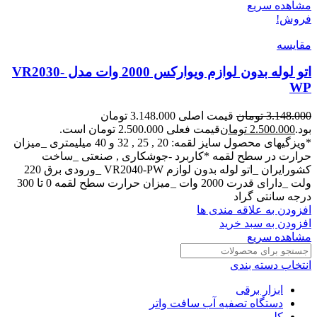
مشاهده سریع
فروش!
مقایسه
اتو لوله بدون لوازم ویوارکس 2000 وات مدل VR2030-
WP
3.148.000
تومان
قیمت اصلی 3.148.000 تومان
بود.
2.500.000
تومان
قیمت فعلی 2.500.000 تومان است.
*ویزگیهای محصول سایز لقمه: 20 , 25 , 32 و 40 میلیمتری _میزان
حرارت در سطح لقمه *کاربرد -جوشکاری , صنعتی _ساخت
کشورایران _اتو لوله بدون لوازم VR2040-PW _ورودی برق 220
ولت _دارای قدرت 2000 وات _میزان حرارت سطح لقمه 0 تا 300
درجه سانتی گراد
افزودن به علاقه مندی ها
افزودن به سبد خرید
مشاهده سریع
انتخاب دسته بندی
ابزار برقی
دستگاه تصفیه آب سافت واتر
کلی