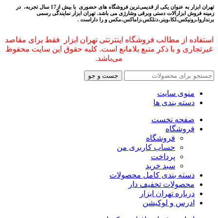
تهران ابزار به عنوان یکی از قدیمی‌ترین فروشگاه های حضوری با بیش از17 سال تجربه، در
زمینه فروش ابزارالات دستی وبرقی وشارژی می باشد.
تهران ابزار نمایندگی رسمی
برنداروا،رونیکس،لکا،وینر،دنلکس،زاماکس،مکس و را داراست .
استفاده از مطالب فروشگاه اینترنتی تهران ابزار فقط برای مقاصد
غیرتجاری و با ذکر منبع بلامانع است. کلیه حقوق این سایت محفوظ
می‌باشد.
جست و جو
منوی سایت
دسته بندی ها
صفحه نخست
فروشگاه
فروشگاه
حساب کاربری من
پرداخت
سبد خرید
دسته بندی کامل محصولات
محصولات تخفیف دار
درباره تهران ابزار
ادرس و لوکیشن