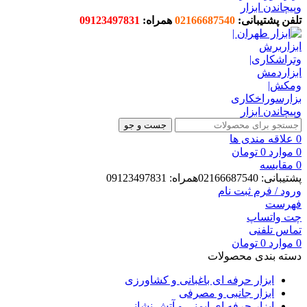
تلفن پشتیبانی:
02166687540
همراه:
09123497831
جست و جو
0
علاقه مندی ها
0
موارد
0
تومان
0
مقایسه
پشتیبانی: 02166687540همراه: 09123497831
ورود / فرم ثبت نام
فهرست
چت واتساپ
تماس تلفنی
0
موارد
0
تومان
دسته بندی محصولات
ابزار حرفه ای باغبانی و کشاورزی
ابزار جانبی و مصرفی
ابزار حرفه ای ایمنی و آتش نشانی