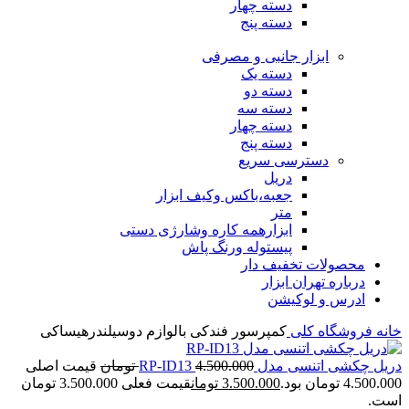
دسته چهار
دسته پنج
ابزار جانبی و مصرفی
دسته یک
دسته دو
دسته سه
دسته چهار
دسته پنج
دسترسی سریع
دریل
جعبه،باکس وکیف ابزار
متر
ابزارهمه کاره وشارژی دستی
پیستوله ورنگ پاش
محصولات تخفیف دار
درباره تهران ابزار
ادرس و لوکیشن
خانه
فروشگاه
کلی
کمپرسور فندکی بالوازم دوسیلندرهیساکی
دریل چکشی اتنسی مدل RP-ID13
4.500.000
تومان
قیمت اصلی
4.500.000 تومان بود.
3.500.000
تومان
قیمت فعلی 3.500.000 تومان
است.