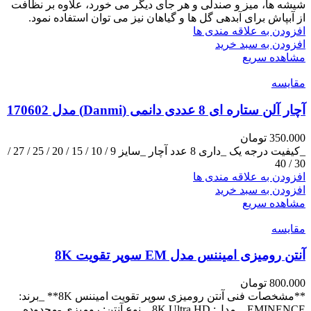
شیشه ها، میز و صندلی و هر جای دیگر می خورد، علاوه بر نظافت
از آبپاش برای آبدهی گل ها و گیاهان نیز می توان استفاده نمود.
افزودن به علاقه مندی ها
افزودن به سبد خرید
مشاهده سریع
مقایسه
آچار آلن ستاره‌ ای 8 عددی دانمی (Danmi) مدل 170602
350.000
تومان
_کیفیت درجه یک _داری 8 عدد آچار _سایز 9 / 10 / 15 / 20 / 25 / 27 /
30 / 40
افزودن به علاقه مندی ها
افزودن به سبد خرید
مشاهده سریع
مقایسه
آنتن رومیزی امیننس مدل EM سوپر تقویت 8K
800.000
تومان
**مشخصات فنی آنتن رومیزی سوپر تقویت امیننس 8K** _برند:
EMINENCE. _مدل: 8K Ultra HD. _نوع آنتن: رومیزی -محدوده