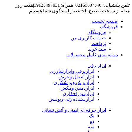
تلفن پشتیبانی: 02166687540| همراه: 09123497831|هفت روز
هفته از ساعت 8 صبح تا 6 عصرپاسخگوی شما هستیم.
صفحه نخست
فروشگاه
فروشگاه
حساب کاربری من
پرداخت
سبد خرید
دسته بندی کامل محصولات
ابزاربرقی
ابزاربرقی وابزارشارژی
ابزار اتصال وجوش
ابزاربرش وتراشکاری
ابزاردمش ومکش
ابزارسوراخکاری
ابزارسنباده زنی وپولیش
ابزار حرفه ای ایمنی و آتش نشانی
یک
دو
سه