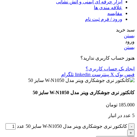
ابزار حرفه ای ایمنی و آتش نشانی
علاقه مندی ها
مقایسه
ورود / فرم ثبت نام
سبد خرید
بستن
ورود
بستن
هنوز حساب کاربری ندارید؟
ایجاد یک حساب کاربری؟
فیس بوک
X
پینترست
linkedin
تلگرام
کانکتور نری جوشکاری وینر مدل W-N1050 سایز 50
185.000
تومان
5 عدد در انبار
کانکتور نری جوشکاری وینر مدل W-N1050 سایز 50 عدد