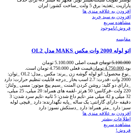
پارازیت _تغذیه: برق 5 ولت _ساخت کشور: ایران
افزودن به علاقه مندی ها
افزودن به سبد خرید
مشاهده سریع
فروش!
ناموجود
مقایسه
اتو لوله 2000 وات مکس MAKS مدل OL2
5.100.000
تومان
قیمت اصلی 5.100.000 تومان
بود.
4.750.000
تومان
قیمت فعلی 4.750.000 تومان است.
_نوع محصول: اتو لوله گوشه زن _برند: مکس _مدل: OL2 _توان:
2000 وات -قدرت: 2.7 اسب بخار _درجه قابلیت تنظیم حرارت: دارد
_دارای دو کلید: روشن کردن المنت _سیم پیچ موتور: مسی _ولتاژ:
220 ولت -فرکانس: 50 هرتز -لقمه های همراه: 20 میلی، 25 میلی،
32 میلی و 42 میلی متر -تایم داغ شدن: 5 ثانیه -تایم سرد شدن: 3
دقیقه -دارای گارانتی: یک ساله _پایه نگهدارنده: دارد _قیچی لوله
سبز: دارد _متر همراه: دارد _دستکش نسوز: دارد
افزودن به علاقه مندی ها
اطلاعات بیشتر
مشاهده سریع
فروش!