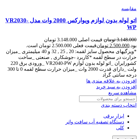
مقایسه
اتو لوله بدون لوازم ویوارکس 2000 وات مدل VR2030-
WP
3.148.000
تومان
قیمت اصلی 3.148.000 تومان
بود.
2.500.000
تومان
قیمت فعلی 2.500.000 تومان است.
*ویزگیهای محصول سایز لقمه: 20 , 25 , 32 و 40 میلیمتری _میزان
حرارت در سطح لقمه *کاربرد -جوشکاری , صنعتی _ساخت
کشورایران _اتو لوله بدون لوازم VR2040-PW _ورودی برق 220
ولت _دارای قدرت 2000 وات _میزان حرارت سطح لقمه 0 تا 300
درجه سانتی گراد
افزودن به علاقه مندی ها
افزودن به سبد خرید
مشاهده سریع
انتخاب دسته بندی
ابزار برقی
دستگاه تصفیه آب سافت واتر
کلی
جست و جو