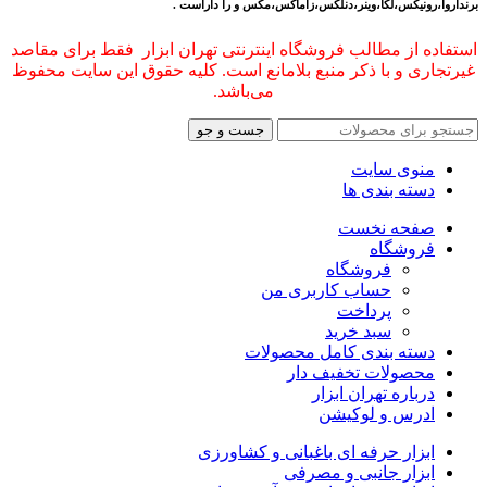
برنداروا،رونیکس،لکا،وینر،دنلکس،زاماکس،مکس و را داراست .
استفاده از مطالب فروشگاه اینترنتی تهران ابزار فقط برای مقاصد
غیرتجاری و با ذکر منبع بلامانع است. کلیه حقوق این سایت محفوظ
می‌باشد.
جست و جو
منوی سایت
دسته بندی ها
صفحه نخست
فروشگاه
فروشگاه
حساب کاربری من
پرداخت
سبد خرید
دسته بندی کامل محصولات
محصولات تخفیف دار
درباره تهران ابزار
ادرس و لوکیشن
ابزار حرفه ای باغبانی و کشاورزی
ابزار جانبی و مصرفی