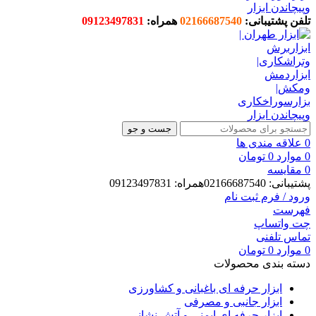
تلفن پشتیبانی:
02166687540
همراه:
09123497831
جست و جو
0
علاقه مندی ها
0
موارد
0
تومان
0
مقایسه
پشتیبانی: 02166687540همراه: 09123497831
ورود / فرم ثبت نام
فهرست
چت واتساپ
تماس تلفنی
0
موارد
0
تومان
دسته بندی محصولات
ابزار حرفه ای باغبانی و کشاورزی
ابزار جانبی و مصرفی
ابزار حرفه ای ایمنی و آتش نشانی