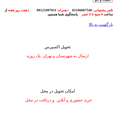
تلفن پشتیبانی:
02166687540
|
همراه:
09123497831
|
هفت روز هفته
از
ساعت
8 صبح تا 6 عصر
پاسخگوی شما هستیم.
بازگشت به بالا
تحویل اکسپرس
ارسال به شهرستان
و تهران
یک روزه
امکان تحویل در محل
خرید حضوری و آنلاین و دریافت در محل