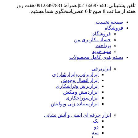
تلفن پشتیبانی: 02166687540| همراه: 09123497831|هفت روز
هفته از ساعت 8 صبح تا 6 عصرپاسخگوی شما هستیم.
صفحه نخست
فروشگاه
فروشگاه
حساب کاربری من
پرداخت
سبد خرید
دسته بندی کامل محصولات
ابزاربرقی
ابزاربرقی وابزارشارژی
ابزار اتصال وجوش
ابزاربرش وتراشکاری
ابزاردمش ومکش
ابزارسوراخکاری
ابزارسنباده زنی وپولیش
ابزار حرفه ای ایمنی و آتش نشانی
یک
دو
سه