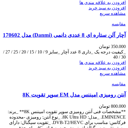
افزودن به علاقه مندی ها
افزودن به سبد خرید
مشاهده سریع
مقایسه
آچار آلن ستاره‌ ای 8 عددی دانمی (Danmi) مدل 170602
350.000
تومان
_کیفیت درجه یک _داری 8 عدد آچار _سایز 9 / 10 / 15 / 20 / 25 / 27 /
30 / 40
افزودن به علاقه مندی ها
افزودن به سبد خرید
مشاهده سریع
مقایسه
آنتن رومیزی امیننس مدل EM سوپر تقویت 8K
800.000
تومان
**مشخصات فنی آنتن رومیزی سوپر تقویت امیننس 8K** _برند:
EMINENCE. _مدل: 8K Ultra HD. _نوع آنتن: رومیزی -محدوده
فرکانس: مناسب برای DVB-T2/HEVC. _تقویت سیگنال: دارای
بوستر تقویت سیگنالفیلتر نویز: مجهز به فیلتر 4G برای حذف