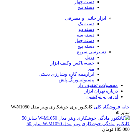
دسته چهار
دسته پنج
ابزار جانبی و مصرفی
دسته یک
دسته دو
دسته سه
دسته چهار
دسته پنج
دسترسی سریع
دریل
جعبه،باکس وکیف ابزار
متر
ابزارهمه کاره وشارژی دستی
پیستوله ورنگ پاش
محصولات تخفیف دار
درباره تهران ابزار
ادرس و لوکیشن
خانه
فروشگاه
کلی
کانکتور نری جوشکاری وینر مدل W-N1050
سایز 50
کانکتور مادگی جوشکاری وینر مدل W-M1050 سایز 50
185.000
تومان