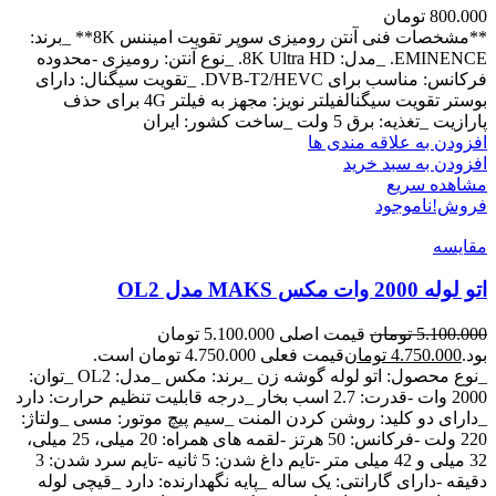
800.000
تومان
**مشخصات فنی آنتن رومیزی سوپر تقویت امیننس 8K** _برند:
EMINENCE. _مدل: 8K Ultra HD. _نوع آنتن: رومیزی -محدوده
فرکانس: مناسب برای DVB-T2/HEVC. _تقویت سیگنال: دارای
بوستر تقویت سیگنالفیلتر نویز: مجهز به فیلتر 4G برای حذف
پارازیت _تغذیه: برق 5 ولت _ساخت کشور: ایران
افزودن به علاقه مندی ها
افزودن به سبد خرید
مشاهده سریع
فروش!
ناموجود
مقایسه
اتو لوله 2000 وات مکس MAKS مدل OL2
5.100.000
تومان
قیمت اصلی 5.100.000 تومان
بود.
4.750.000
تومان
قیمت فعلی 4.750.000 تومان است.
_نوع محصول: اتو لوله گوشه زن _برند: مکس _مدل: OL2 _توان:
2000 وات -قدرت: 2.7 اسب بخار _درجه قابلیت تنظیم حرارت: دارد
_دارای دو کلید: روشن کردن المنت _سیم پیچ موتور: مسی _ولتاژ:
220 ولت -فرکانس: 50 هرتز -لقمه های همراه: 20 میلی، 25 میلی،
32 میلی و 42 میلی متر -تایم داغ شدن: 5 ثانیه -تایم سرد شدن: 3
دقیقه -دارای گارانتی: یک ساله _پایه نگهدارنده: دارد _قیچی لوله