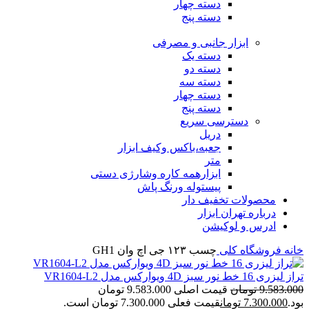
دسته چهار
دسته پنج
ابزار جانبی و مصرفی
دسته یک
دسته دو
دسته سه
دسته چهار
دسته پنج
دسترسی سریع
دریل
جعبه،باکس وکیف ابزار
متر
ابزارهمه کاره وشارژی دستی
پیستوله ورنگ پاش
محصولات تخفیف دار
درباره تهران ابزار
ادرس و لوکیشن
خانه
فروشگاه
کلی
چسب ۱۲۳ جی اچ وان GH1
تراز لیزری 16 خط نور سبز 4D ویوارکس مدل VR1604-L2
9.583.000
تومان
قیمت اصلی 9.583.000 تومان
بود.
7.300.000
تومان
قیمت فعلی 7.300.000 تومان است.