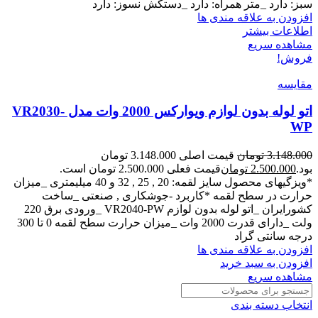
سبز: دارد _متر همراه: دارد _دستکش نسوز: دارد
افزودن به علاقه مندی ها
اطلاعات بیشتر
مشاهده سریع
فروش!
مقایسه
اتو لوله بدون لوازم ویوارکس 2000 وات مدل VR2030-
WP
3.148.000
تومان
قیمت اصلی 3.148.000 تومان
بود.
2.500.000
تومان
قیمت فعلی 2.500.000 تومان است.
*ویزگیهای محصول سایز لقمه: 20 , 25 , 32 و 40 میلیمتری _میزان
حرارت در سطح لقمه *کاربرد -جوشکاری , صنعتی _ساخت
کشورایران _اتو لوله بدون لوازم VR2040-PW _ورودی برق 220
ولت _دارای قدرت 2000 وات _میزان حرارت سطح لقمه 0 تا 300
درجه سانتی گراد
افزودن به علاقه مندی ها
افزودن به سبد خرید
مشاهده سریع
انتخاب دسته بندی