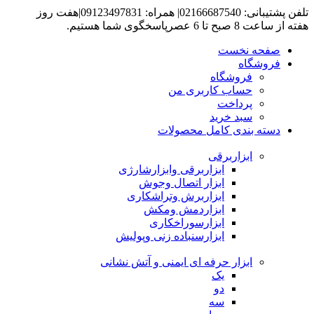
تلفن پشتیبانی: 02166687540| همراه: 09123497831|هفت روز
هفته از ساعت 8 صبح تا 6 عصرپاسخگوی شما هستیم.
صفحه نخست
فروشگاه
فروشگاه
حساب کاربری من
پرداخت
سبد خرید
دسته بندی کامل محصولات
ابزاربرقی
ابزاربرقی وابزارشارژی
ابزار اتصال وجوش
ابزاربرش وتراشکاری
ابزاردمش ومکش
ابزارسوراخکاری
ابزارسنباده زنی وپولیش
ابزار حرفه ای ایمنی و آتش نشانی
یک
دو
سه