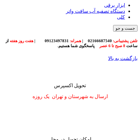
ابزار برقی
دستگاه تصفیه آب سافت واتر
کلی
جست و جو
تلفن پشتیبانی:
02166687540
|
همراه:
09123497831
|
هفت روز هفته
از
ساعت
8 صبح تا 6 عصر
پاسخگوی شما هستیم.
بازگشت به بالا
تحویل اکسپرس
ارسال به شهرستان
و تهران
یک روزه
امکان تحویل در محل