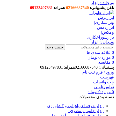
تلفن پشتیبانی:
02166687540
همراه:
09123497831
جست و جو
0
علاقه مندی ها
0
موارد
0
تومان
0
مقایسه
پشتیبانی: 02166687540همراه: 09123497831
ورود / فرم ثبت نام
فهرست
چت واتساپ
تماس تلفنی
0
موارد
0
تومان
دسته بندی محصولات
ابزار حرفه ای باغبانی و کشاورزی
ابزار جانبی و مصرفی
ابزار حرفه ای ایمنی و آتش نشانی