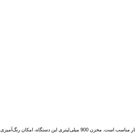
پیستوله رنگ پاش برقی کرون مدل CT31014 با موتور قدرتمند 600 وات و نازل 2.5 میلی‌متری، برای پاشش انواع رنگ‌ها با فشار 0.1 تا 0.3 بار مناسب است. مخزن 900 میلی‌لیتری این دستگاه، امکان رنگ‌آمیزی