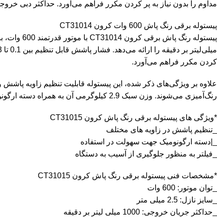
مداوم را بدون نیاز به پر کردن مکرر فراهم می‌آورد. حداکثر دبی خروجی 1000 میلی‌لیتر بر دقیقه نیز از دیگر ویژگی های این دستگاه 
پیستوله برقی رنگ پاش 600 وات کرون CT31014
کردن مکرر فراهم می‌آورد.
علاوه بر ویژگی‌های ذکر شده، این پیستوله قابلیت تنظیم زاویه پاشش 
رنگ‌آمیزی می‌شوند. وزن سبک 2.9 کیلوگرمی آن به همراه دسته ارگونومیک، کار با این دستگاه را بسیار راحت کرده است. برای خرید ابزار کرون با مشاوران ایران بور تماس حاصل کنید.
*ویژگی های پیستوله برقی رنگ پاش کرون CT31015
_تنظیم پاشش در زاویه های مختلف
_|دسته ارگونومیک جهت سهولت در استفاده
_فیلتر به منظور جلوگیری از آسیب به دستگاه
*مشخصات فنی پیستوله برقی رنگ پاش کرون CT31015
_توان موتور: 600 وات
_سایز نازل: 2.5 میلی‌ متر
_حداکثر جریان خروجی: 1000 میلی لیتر بر دقیقه