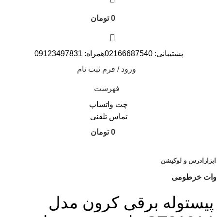
0
تومان
پشتیبانی: 02166687540همراه: 09123497831
ورود / فرم ثبت نام
فهرست
چت واتساپ
تماس تلفنی
0
تومان
ابزار
ادرس و لوکیشن
پیستوله برقی کرون مدل