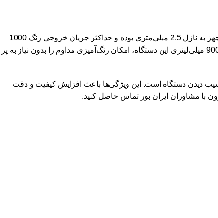
پیستوله رنگ پاش برقی کرون CT31014 با موتور قدرتمند 600 وات، برای پروژه‌های رنگ‌آمیزی با حجم متوسط مناسب است. این دستگاه مجهز به نازل 2.5 میلی‌متری بوده و حداکثر جریان خروجی رنگ 1000
میلی‌لیتر بر دقیقه را ارائه می‌دهد. فشار پاشش قابل تنظیم بین 0.1 تا 0.3 بار، امکان کنترل دقیق میزان پاشش رنگ را فراهم می‌کند. مخزن 900 میلی‌لیتری این دستگاه، امکان رنگ‌آمیزی مداوم را بدون نیاز به پر
 آسیب دیدن دستگاه است. این ویژگی‌ها باعث افزایش کیفیت و دقت