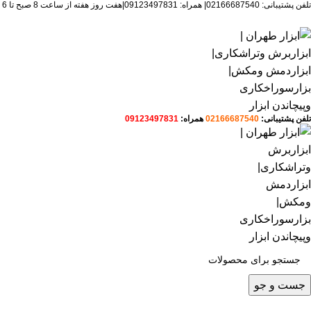
تلفن پشتیبانی: 02166687540| همراه: 09123497831|هفت روز هفته از ساعت 8 صبح تا 6 عصرپاسخگوی شما هستیم.
تلفن پشتیبانی:
02166687540
همراه:
09123497831
جست و جو