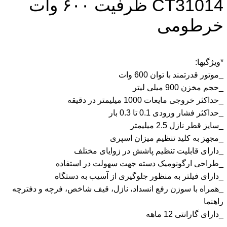
CT31014 ظرفیت ۶۰۰ وات
خرطومی
*ویژگیها:
_موتور قدرتمند با توان 600 وات
_حجم مخزن 900 میلی لیتر
_حداکثر خروجی مایعات 1000 میلیمتر در دقیقه
_حداکثر فشار ورودی 0.1 تا 0.3 بار
_سایز قطر نازل 2.5 میلیمتر
_مجهز به کلید تنظیم میزان اسپری
_دارای قابلیت تنظیم پاشش در زوایای مختلف
_طراحی ارگونومیک دسته جهت سهولت در استفاده
_دارای فیلتر به منظور جلوگیری از آسیب به دستگاه
_همراه با سوزن رفع انسداد، نازل، قیف شاخص، فرچه و دفترچه
راهنما
_دارای گارانتی 12 ماهه