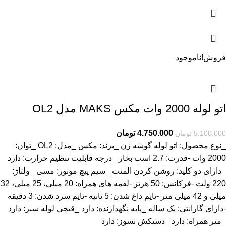
فروش!
ناموجود
اتو لوله 2000 وات مکس MAKS مدل OL2
4.750.000
تومان
5.100.000
تومان
_نوع محصول: اتو لوله گوشه زن _برند: مکس _مدل: OL2 _توان:
2000 وات -قدرت: 2.7 اسب بخار _درجه قابلیت تنظیم حرارت: دارد
_دارای دو کلید: روشن کردن المنت _سیم پیچ موتور: مسی _ولتاژ:
220 ولت -فرکانس: 50 هرتز -لقمه های همراه: 20 میلی، 25 میلی، 32
میلی و 42 میلی متر -تایم داغ شدن: 5 ثانیه -تایم سرد شدن: 3 دقیقه
-دارای گارانتی: یک ساله _پایه نگهدارنده: دارد _قیچی لوله سبز: دارد
_متر همراه: دارد _دستکش نسوز: دارد