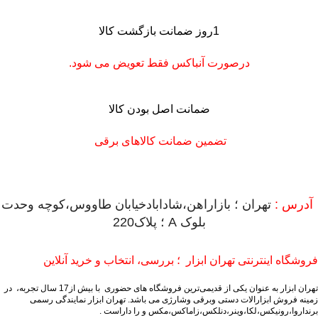
1روز ضمانت بازگشت کالا
درصورت آنباکس فقط تعویض می شود.
ضمانت اصل بودن کالا
تضمین ضمانت کالاهای برقی
آدرس :
تهران ؛ بازاراهن،شادابادخیابان طاووس،کوچه وحدت
بلوک A ؛ پلاک220
فروشگاه اینترنتی تهران ابزار ؛ بررسی، انتخاب و خرید آنلاین
تهران ابزار به عنوان یکی از قدیمی‌ترین فروشگاه های حضوری با بیش از17 سال تجربه، در
زمینه فروش ابزارالات دستی وبرقی وشارژی می باشد.
تهران ابزار نمایندگی رسمی
برنداروا،رونیکس،لکا،وینر،دنلکس،زاماکس،مکس و را داراست .