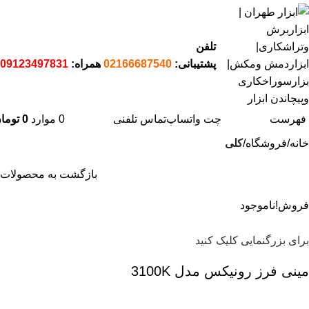
تلفن
پشتیبانی:
02166687540
همراه:
09123497831
فهرست
چت واتساپ
تماس تلفنی
0
موارد
0
توما
خانه
فروشگاه
کلی
بازگشت به محصولات
فروش!
ناموجود
برای بزرگنمایی کلیک کنید
مینی فرز رونیکس مدل 3100K