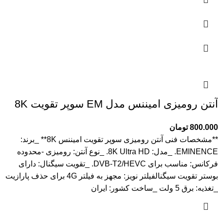
آنتن رومیزی امیننس مدل EM سوپر تقویت 8K
800.000
تومان
**مشخصات فنی آنتن رومیزی سوپر تقویت امیننس 8K** _برند:
EMINENCE. _مدل: 8K Ultra HD. _نوع آنتن: رومیزی -محدوده
فرکانس: مناسب برای DVB-T2/HEVC. _تقویت سیگنال: دارای
بوستر تقویت سیگنالفیلتر نویز: مجهز به فیلتر 4G برای حذف پارازیت
_تغذیه: برق 5 ولت _ساخت کشور: ایران