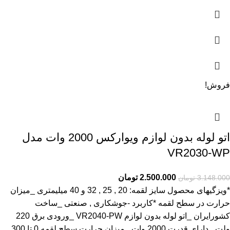
فروش!
اتو لوله بدون لوازم ویوارکس 2000 وات مدل
VR2030-WP
2.500.000
تومان
3.148.000
تومان
*ویزگیهای محصول سایز لقمه: 20 , 25 , 32 و 40 میلیمتری _میزان
حرارت در سطح لقمه *کاربرد -جوشکاری , صنعتی _ساخت
کشورایران _اتو لوله بدون لوازم VR2040-PW _ورودی برق 220
ولت _دارای قدرت 2000 وات _میزان حرارت سطح لقمه 0 تا 300