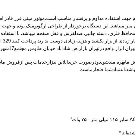
آورد. صفحه برش قابل استفاده به روی آن به سایز 115 میلی متر میباشد. این دستگاه برخوردار از 
ظ فلزی، دسته جانبی ضدلغزش و قفل صفحه میباشد. با استفاده از اب
 بکشند و هزینه زیادی دوست ندارند پرداخت کنند 329 المکس گزینه خوبی است.
بزار واقع درتهران بازاراهن شاداباد خیابان طاوس مجتمع17شهریور
باشد.اعتمادشماافتخارماست.
ده‌اند
*