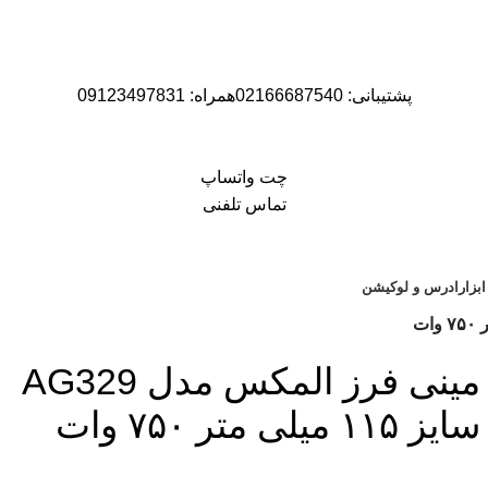
پشتیبانی: 02166687540همراه: 09123497831
چت واتساپ
تماس تلفنی
ابزار
ادرس و لوکیشن
مینی فرز المکس مدل AG329
سایز ۱۱۵ میلی متر ۷۵۰ وات