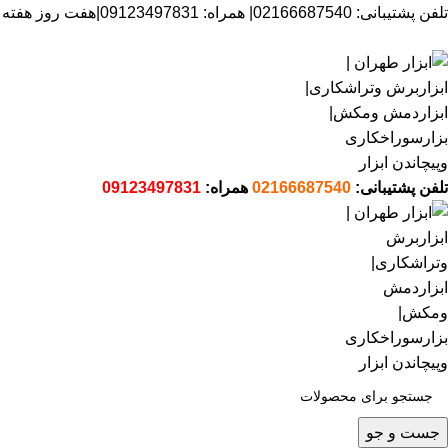
تلفن پشتیبانی: 02166687540| همراه: 09123497831|هفت روز هفته از ساعت 8 صبح تا 6 عصرپاسخگوی شما هستیم.
تلفن پشتیبانی:
02166687540
همراه:
09123497831
جست و جو