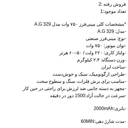
فروش رفته :
2
تعداد موجود:
1
*مشخصات کلی مینی‌فرز ۷۵۰ وات مدل A.G 329
-مدل: A.G 329
-نوع: مینی‌فرز صنعتی
-توان موتور: ۷۵۰ وات
-ولتاژ کاری: ۲۲۰ ولت / ۵۰–۶۰ هرتز
-وزن دستگاه: ۲.۴ کیلوگرم
-ساخت ایران
-طراحی ارگونومیک، سبک و خوش‌دست
-مناسب برای برش فلزات، سنگ و سطوح سخت
-مجهز به دسته جانبی ضد لرزش برای راحتی در حین کار
-سرعت در حالت آزاد:1500 دور در دقیقه
-باتری:2000mAh
-مدت شارژ دهی:60MIN