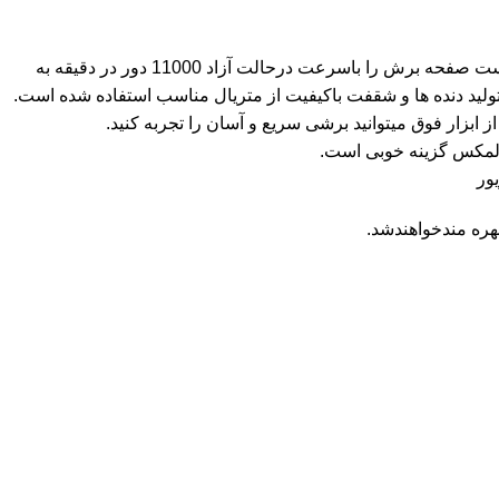
مینی فرز المکس مدل 329 با موتور 750 واتی و گیربکس صعنتی بادوام جهت استفاده مداوم و پرفشار مناسب است.موتور مینی فرز قادر است صفحه برش را باسرعت درحالت آزاد 11000 دور در دقیقه به
طراحی ارگونومیک بوده و جهت تولید دنده ها و شقفت باکیفیت از متریال مناسب استفاده شده است.
زار فوق میتوانید برشی سریع و آسان را تجربه کنید.