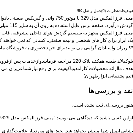
توضیحات
نظرات (0)
حمل و نقل کالا
گردش در
مینی فرز المکس مجهز به سیستم گردش هوای داخلی پیشرفته، قاب محاف
یک ابزار برای کار های شخصی و نیمه صنعتی، کسانی که نمی خواهند کار زیادی از بزار
*کاربران واستادان گرامی می توانندبرای خریدحضوری به فروشگاه ماتهران ا
بلوکA/د طبقه همکف پلاک 220 مراجعه فرمایندوازخدمات پس ازفروش مابهره مندشوندودرصورت خریدانلاین نیزازخدمات پس ازفروش مابهره مندخواهندشد.
هدف ماارائه محصولات کارامدوباکیفیت برای رفع نیازشماعزیزان می 
(تیم پشتیبانی ابزارطهران)
نقد و بررسی‌ها
هنوز بررسی‌ای ثبت نشده است.
اولین کسی باشید که دیدگاهی می نویسد “مینی فرز المکس مدل AG329 سایز ۱۱۵ میلی متر ۷۵۰ وات”
نشانی ایمیل شما منتشر نخواهد شد.
بخش‌های موردنیاز علامت‌گذاری ش