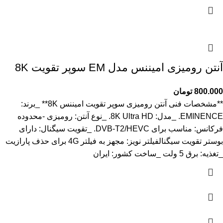
آنتن رومیزی امیننس مدل EM سوپر تقویت 8K
800.000
تومان
**مشخصات فنی آنتن رومیزی سوپر تقویت امیننس 8K** _برند:
EMINENCE. _مدل: 8K Ultra HD. _نوع آنتن: رومیزی -محدوده
فرکانس: مناسب برای DVB-T2/HEVC. _تقویت سیگنال: دارای
بوستر تقویت سیگنالفیلتر نویز: مجهز به فیلتر 4G برای حذف پارازیت
_تغذیه: برق 5 ولت _ساخت کشور: ایران