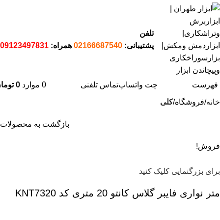
تلفن
پشتیبانی:
02166687540
همراه:
09123497831
فهرست
چت واتساپ
تماس تلفنی
0
موارد
0
توما
خانه
فروشگاه
کلی
بازگشت به محصولات
فروش!
برای بزرگنمایی کلیک کنید
متر نواری فایبر گلاس کانتو 20 متری کد KNT7320