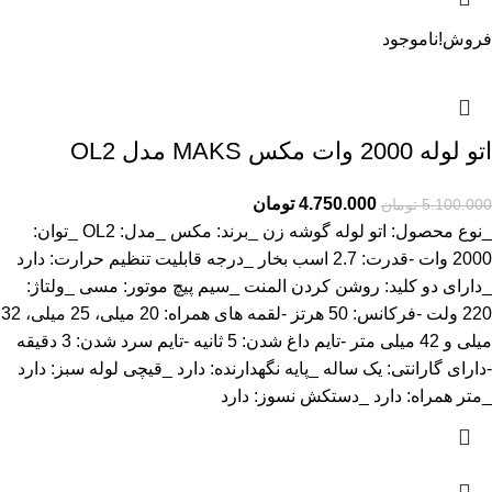
فروش!
ناموجود
اتو لوله 2000 وات مکس MAKS مدل OL2
4.750.000
تومان
5.100.000
تومان
_نوع محصول: اتو لوله گوشه زن _برند: مکس _مدل: OL2 _توان:
2000 وات -قدرت: 2.7 اسب بخار _درجه قابلیت تنظیم حرارت: دارد
_دارای دو کلید: روشن کردن المنت _سیم پیچ موتور: مسی _ولتاژ:
220 ولت -فرکانس: 50 هرتز -لقمه های همراه: 20 میلی، 25 میلی، 32
میلی و 42 میلی متر -تایم داغ شدن: 5 ثانیه -تایم سرد شدن: 3 دقیقه
-دارای گارانتی: یک ساله _پایه نگهدارنده: دارد _قیچی لوله سبز: دارد
_متر همراه: دارد _دستکش نسوز: دارد