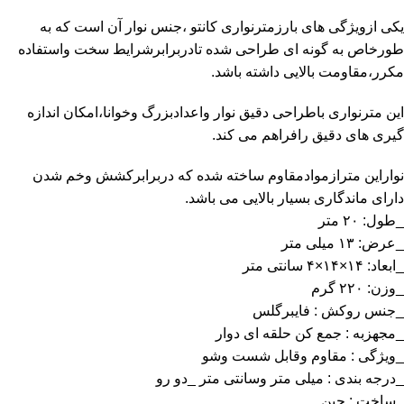
یکی ازویژگی های بارزمترنواری کانتو ،جنس نوار آن است که به
طورخاص به گونه ای طراحی شده تادربرابرشرایط سخت واستفاده
مکرر،مقاومت بالایی داشته باشد.
این مترنواری باطراحی دقیق نوار واعدادبزرگ وخوانا،امکان اندازه
گیری های دقیق رافراهم می کند.
نواراین مترازموادمقاوم ساخته شده که دربرابرکشش وخم شدن
دارای ماندگاری بسیار بالایی می باشد.
_طول: ۲۰ متر
_عرض: ۱۳ میلی متر
_ابعاد: ۱۴×۱۴×۴ سانتی متر
_وزن: ۲۲۰ گرم
_جنس روکش : فایبرگلس
_مجهزبه : جمع کن حلقه ای دوار
_ویژگی : مقاوم وقابل شست وشو
_درجه بندی : میلی متر وسانتی متر _دو رو
_ساخت : چین