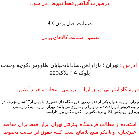
درصورت آنباکس فقط تعویض می شود.
ضمانت اصل بودن کالا
تضمین ضمانت کالاهای برقی
آدرس :
تهران ؛ بازاراهن،شادابادخیابان طاووس،کوچه وحدت
بلوک A ؛ پلاک220
فروشگاه اینترنتی تهران ابزار ؛ بررسی، انتخاب و خرید آنلاین
تهران ابزار به عنوان یکی از قدیمی‌ترین فروشگاه های حضوری با بیش از17 سال تجربه، در
زمینه فروش ابزارالات دستی وبرقی وشارژی می باشد.
تهران ابزار نمایندگی رسمی
برنداروا،رونیکس،لکا،وینر،دنلکس،زاماکس،مکس و را داراست .
استفاده از مطالب فروشگاه اینترنتی تهران ابزار فقط برای مقاصد
غیرتجاری و با ذکر منبع بلامانع است. کلیه حقوق این سایت محفوظ