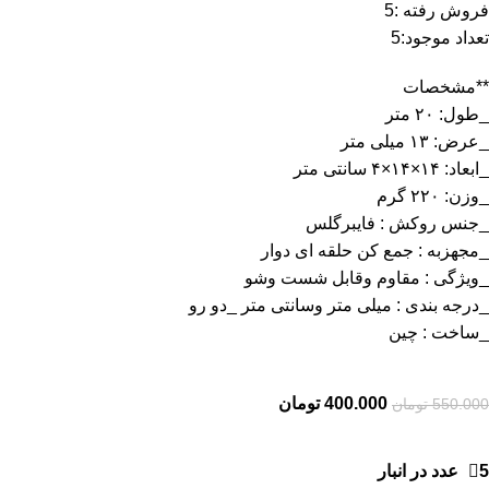
فروش رفته :
5
تعداد موجود:
5
**مشخصات
_طول: ۲۰ متر
_عرض: ۱۳ میلی متر
_ابعاد: ۱۴×۱۴×۴ سانتی متر
_وزن: ۲۲۰ گرم
_جنس روکش : فایبرگلس
_مجهزبه : جمع کن حلقه ای دوار
_ویژگی : مقاوم وقابل شست وشو
_درجه بندی : میلی متر وسانتی متر _دو رو
_ساخت : چین
400.000
تومان
550.000
تومان
5 عدد در انبار