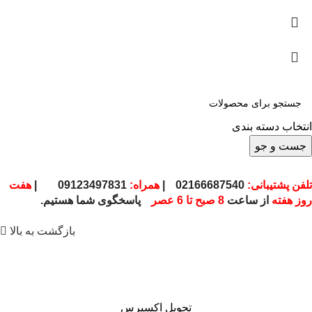
انتخاب دسته بندی
جست و جو
تلفن پشتیبانی:
02166687540
|
همراه:
09123497831
|
هفت
روز هفته
از ساعت
8 صبح تا 6 عصر
پاسخگوی شما هستیم.
بازگشت به بالا
تحویل اکسپرس