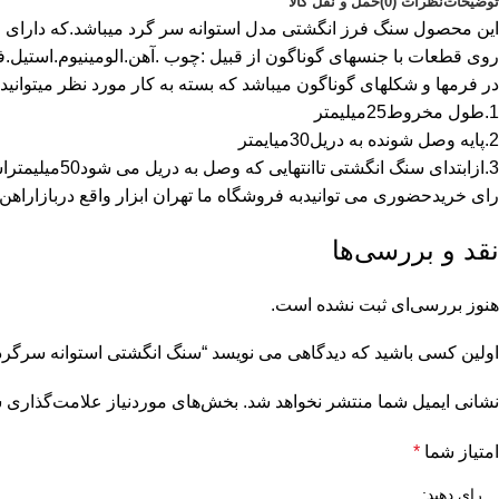
توضیحات
نظرات (0)
حمل و نقل کالا
روی قطعات با جنسهای گوناگون از قبیل :چوب .آهن.الومینیوم.استیل.فولاد
در فرمها و شکلهای گوناگون میباشد که بسته به کار مورد نظر میتوانید
1.طول مخروط25میلیمتر
2.پایه وصل شونده به دریل30میایمتر
3.ازابتدای سنگ انگشتی تاانتهایی که وصل به دریل می شود50میلیمتراست.
رای خریدحضوری می توانیدبه فروشگاه ما تهران ابزار واقع دربازاراهن شاداباد خیابان طاوس کوچه وحدت 
نقد و بررسی‌ها
هنوز بررسی‌ای ثبت نشده است.
اولین کسی باشید که دیدگاهی می نویسد “سنگ انگشتی استوانه سرگرد
نشانی ایمیل شما منتشر نخواهد شد.
بخش‌های موردنیاز علامت‌گذاری ش
امتیاز شما
*