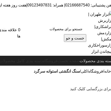
نی: 02166687540| همراه: 09123497831|هفت روز هفته از ساعت 8 صبح تا 6 عصرپاسخگوی شما هستیم.
0
علاقه مندی
ها
جست و جو
ته بندی محصولات
صفحه نخست
فروشگاه
دسته بندی کامل محصولات
خانه
فروشگاه
کلی
سنگ انگشتی استوانه سرگرد
برای بزرگنمایی کلیک کنید