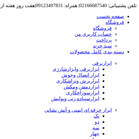
تلفن پشتیبانی: 02166687540| همراه: 09123497831|هفت روز هفته از ساعت 8 صبح تا 6 عصرپاسخگوی شما هستیم.
صفحه نخست
فروشگاه
فروشگاه
حساب کاربری من
پرداخت
سبد خرید
دسته بندی کامل محصولات
ابزاربرقی
ابزاربرقی وابزارشارژی
ابزار اتصال وجوش
ابزاربرش وتراشکاری
ابزاردمش ومکش
ابزارسوراخکاری
ابزارسنباده زنی وپولیش
ابزار حرفه ای ایمنی و آتش نشانی
یک
دو
سه
چهار