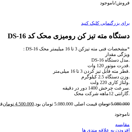
فروش!
ناموجود
برای بزرگنمایی کلیک کنید
دستگاه مته تیز کن رومیزی محک کد DS-16
*مشخصات فنی مته تیزکن 3 تا 16 میلیمتر محک DS-16 :
ویژگی مقدار
.مدل دستگاه DS-16
.قدرت موتور 120 وات
.قطر مته قابل تیز کردن 3 تا 16 میلی‌متر
.وزن دستگاه 2.5 کیلوگرم
.ولتاژ کاری 220 ولت
.سرعت چرخش 1400 دور در دقیقه
.گارانتی 12ماهه شرکت محک
5.080.000
تومان
قیمت اصلی 5.080.000 تومان بود.
4.500.000
تومان
قیمت
ناموجود
مقایسه
افزودن به علاقه مندی ها