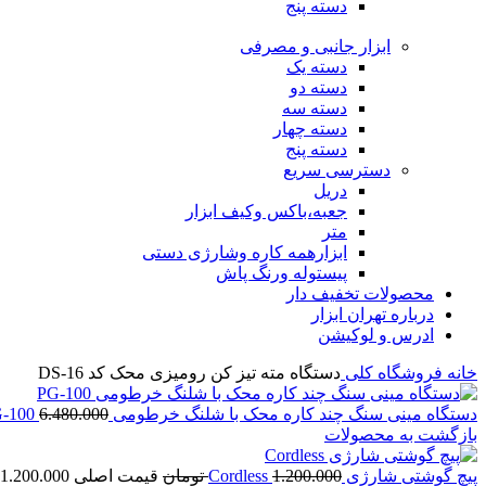
دسته پنج
ابزار جانبی و مصرفی
دسته یک
دسته دو
دسته سه
دسته چهار
دسته پنج
دسترسی سریع
دریل
جعبه،باکس وکیف ابزار
متر
ابزارهمه کاره وشارژی دستی
پیستوله ورنگ پاش
محصولات تخفیف دار
درباره تهران ابزار
ادرس و لوکیشن
خانه
فروشگاه
کلی
دستگاه مته تیز کن رومیزی محک کد DS-16
دستگاه مینی سنگ چند کاره محک با شلنگ خرطومی PG-100
6.480.000
بازگشت به محصولات
پیچ گوشتی شارژی Cordless
1.200.000
تومان
قیمت اصلی 1.200.000 تومان بود.