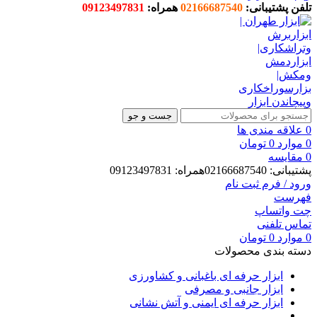
تلفن پشتیبانی:
02166687540
همراه:
09123497831
جست و جو
0
علاقه مندی ها
0
موارد
0
تومان
0
مقایسه
پشتیبانی: 02166687540همراه: 09123497831
ورود / فرم ثبت نام
فهرست
چت واتساپ
تماس تلفنی
0
موارد
0
تومان
دسته بندی محصولات
ابزار حرفه ای باغبانی و کشاورزی
ابزار جانبی و مصرفی
ابزار حرفه ای ایمنی و آتش نشانی