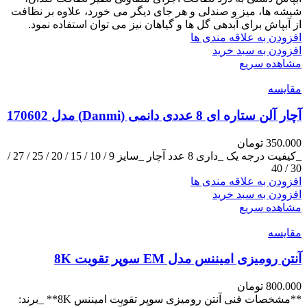
شیشه ها، میز و صندلی و هر جای دیگر می خورد، علاوه بر نظافت
از آبپاش برای آبدهی گل ها و گیاهان نیز می توان استفاده نمود.
افزودن به علاقه مندی ها
افزودن به سبد خرید
مشاهده سریع
مقایسه
آچار آلن ستاره‌ ای 8 عددی دانمی (Danmi) مدل 170602
350.000
تومان
_کیفیت درجه یک _داری 8 عدد آچار _سایز 9 / 10 / 15 / 20 / 25 / 27 /
30 / 40
افزودن به علاقه مندی ها
افزودن به سبد خرید
مشاهده سریع
مقایسه
آنتن رومیزی امیننس مدل EM سوپر تقویت 8K
800.000
تومان
**مشخصات فنی آنتن رومیزی سوپر تقویت امیننس 8K** _برند: