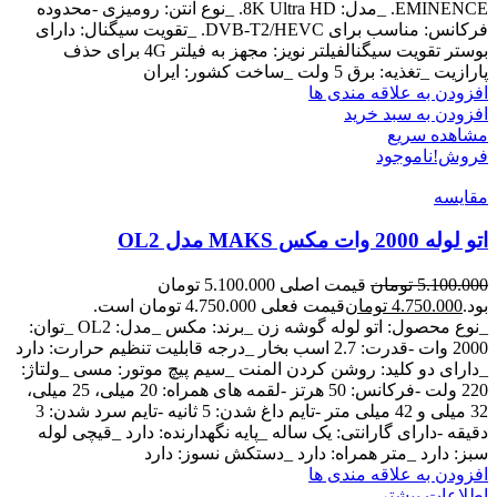
EMINENCE. _مدل: 8K Ultra HD. _نوع آنتن: رومیزی -محدوده
فرکانس: مناسب برای DVB-T2/HEVC. _تقویت سیگنال: دارای
بوستر تقویت سیگنالفیلتر نویز: مجهز به فیلتر 4G برای حذف
پارازیت _تغذیه: برق 5 ولت _ساخت کشور: ایران
افزودن به علاقه مندی ها
افزودن به سبد خرید
مشاهده سریع
فروش!
ناموجود
مقایسه
اتو لوله 2000 وات مکس MAKS مدل OL2
5.100.000
تومان
قیمت اصلی 5.100.000 تومان
بود.
4.750.000
تومان
قیمت فعلی 4.750.000 تومان است.
_نوع محصول: اتو لوله گوشه زن _برند: مکس _مدل: OL2 _توان:
2000 وات -قدرت: 2.7 اسب بخار _درجه قابلیت تنظیم حرارت: دارد
_دارای دو کلید: روشن کردن المنت _سیم پیچ موتور: مسی _ولتاژ:
220 ولت -فرکانس: 50 هرتز -لقمه های همراه: 20 میلی، 25 میلی،
32 میلی و 42 میلی متر -تایم داغ شدن: 5 ثانیه -تایم سرد شدن: 3
دقیقه -دارای گارانتی: یک ساله _پایه نگهدارنده: دارد _قیچی لوله
سبز: دارد _متر همراه: دارد _دستکش نسوز: دارد
افزودن به علاقه مندی ها
اطلاعات بیشتر