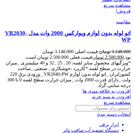
مشاهده سریع
فروش!
مقایسه
اتو لوله بدون لوازم ویوارکس 2000 وات مدل VR2030-
WP
3.148.000
تومان
قیمت اصلی 3.148.000 تومان
بود.
2.500.000
تومان
قیمت فعلی 2.500.000 تومان است.
*ویزگیهای محصول سایز لقمه: 20 , 25 , 32 و 40 میلیمتری _میزان
حرارت در سطح لقمه *کاربرد -جوشکاری , صنعتی _ساخت
کشورایران _اتو لوله بدون لوازم VR2040-PW _ورودی برق 220
ولت _دارای قدرت 2000 وات _میزان حرارت سطح لقمه 0 تا 300
درجه سانتی گراد
افزودن به علاقه مندی ها
افزودن به سبد خرید
مشاهده سریع
انتخاب دسته بندی
ابزار برقی
دستگاه تصفیه آب سافت واتر