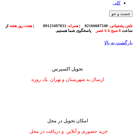
کلی
جست و جو
تلفن پشتیبانی:
02166687540
|
همراه:
09123497831
|
هفت روز هفته
از
ساعت
8 صبح تا 6 عصر
پاسخگوی شما هستیم.
بازگشت به بالا
تحویل اکسپرس
ارسال به شهرستان
و تهران
یک روزه
امکان تحویل در محل
خرید حضوری و آنلاین و دریافت در محل