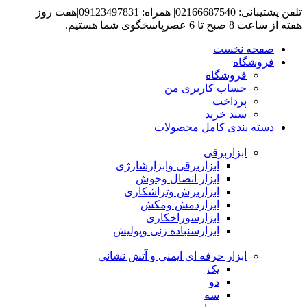
تلفن پشتیبانی: 02166687540| همراه: 09123497831|هفت روز
هفته از ساعت 8 صبح تا 6 عصرپاسخگوی شما هستیم.
صفحه نخست
فروشگاه
فروشگاه
حساب کاربری من
پرداخت
سبد خرید
دسته بندی کامل محصولات
ابزاربرقی
ابزاربرقی وابزارشارژی
ابزار اتصال وجوش
ابزاربرش وتراشکاری
ابزاردمش ومکش
ابزارسوراخکاری
ابزارسنباده زنی وپولیش
ابزار حرفه ای ایمنی و آتش نشانی
یک
دو
سه