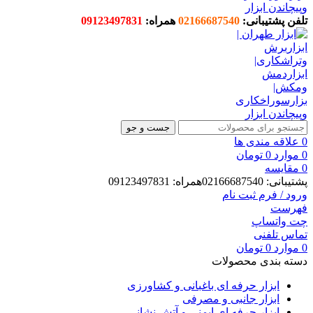
تلفن پشتیبانی:
02166687540
همراه:
09123497831
جست و جو
0
علاقه مندی ها
0
موارد
0
تومان
0
مقایسه
پشتیبانی: 02166687540همراه: 09123497831
ورود / فرم ثبت نام
فهرست
چت واتساپ
تماس تلفنی
0
موارد
0
تومان
دسته بندی محصولات
ابزار حرفه ای باغبانی و کشاورزی
ابزار جانبی و مصرفی
ابزار حرفه ای ایمنی و آتش نشانی