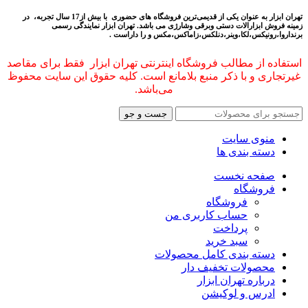
تهران ابزار به عنوان یکی از قدیمی‌ترین فروشگاه های حضوری با بیش از17 سال تجربه، در
زمینه فروش ابزارالات دستی وبرقی وشارژی می باشد.
تهران ابزار نمایندگی رسمی
برنداروا،رونیکس،لکا،وینر،دنلکس،زاماکس،مکس و را داراست .
استفاده از مطالب فروشگاه اینترنتی تهران ابزار فقط برای مقاصد
غیرتجاری و با ذکر منبع بلامانع است. کلیه حقوق این سایت محفوظ
می‌باشد.
جست و جو
منوی سایت
دسته بندی ها
صفحه نخست
فروشگاه
فروشگاه
حساب کاربری من
پرداخت
سبد خرید
دسته بندی کامل محصولات
محصولات تخفیف دار
درباره تهران ابزار
ادرس و لوکیشن