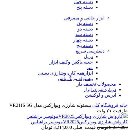
دسته چهار
دسته پنج
ابزار جانبی و مصرفی
دسته یک
دسته دو
دسته سه
دسته چهار
دسته پنج
دسترسی سریع
دریل
جعبه،باکس وکیف ابزار
متر
ابزارهمه کاره وشارژی دستی
پیستوله ورنگ پاش
محصولات تخفیف دار
درباره تهران ابزار
ادرس و لوکیشن
خانه
فروشگاه
کلی
پیستوله شارژی ویوارکس مدل VR2116-SG
ظرفیت ۲۱ ولت
کارواش شارژی ویوارکسVR2025موتوسر براشلس
8.214.000
تومان
قیمت اصلی 8.214.000 تومان