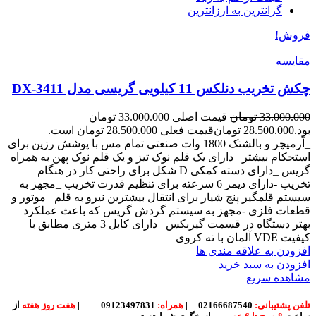
گرانترین به ارزانترین
فروش!
مقایسه
چکش تخریب دنلکس 11 کیلویی گریسی مدل DX-3411
33.000.000
تومان
قیمت اصلی 33.000.000 تومان
بود.
28.500.000
تومان
قیمت فعلی 28.500.000 تومان است.
_آرمیچر و بالشتک 1800 وات صنعتی تمام مس با پوشش رزین برای
استحکام بیشتر _دارای یک قلم نوک تیز و یک قلم نوک پهن به همراه
گریس _دارای دسته کمکی D شکل برای راحتی کار در هنگام
تخریب -دارای دیمر 6 سرعته برای تنظیم قدرت تخریب _مجهز به
سیستم قلمگیر پنج شیار برای انتقال بیشترین نیرو به قلم _موتور و
قطعات فلزی -مجهز به سیستم گردش گریس که باعث عملکرد
بهتر دستگاه در قسمت گیربکس _دارای کابل 3 متری مطابق با
کیفیت VDE آلمان با ته کروی
افزودن به علاقه مندی ها
افزودن به سبد خرید
مشاهده سریع
تلفن پشتیبانی:
02166687540
|
همراه:
09123497831
|
هفت روز هفته
از