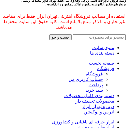
زمینه فروش ابزارالات دستی وبرقی وشارژی می باشد.
تهران ابزار نمایندگی رسمی
برنداروا،رونیکس،لکا،وینر،دنلکس،زاماکس،مکس و را داراست .
استفاده از مطالب فروشگاه اینترنتی تهران ابزار فقط برای مقاصد
غیرتجاری و با ذکر منبع بلامانع است. کلیه حقوق این سایت محفوظ
می‌باشد.
جست و جو
منوی سایت
دسته بندی ها
صفحه نخست
فروشگاه
فروشگاه
حساب کاربری من
پرداخت
سبد خرید
دسته بندی کامل محصولات
محصولات تخفیف دار
درباره تهران ابزار
ادرس و لوکیشن
ابزار حرفه ای باغبانی و کشاورزی
ابزار جانبی و مصرفی