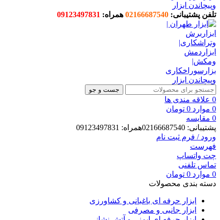
تلفن پشتیبانی:
02166687540
همراه:
09123497831
جست و جو
0
علاقه مندی ها
0
موارد
0
تومان
0
مقایسه
پشتیبانی: 02166687540همراه: 09123497831
ورود / فرم ثبت نام
فهرست
چت واتساپ
تماس تلفنی
0
موارد
0
تومان
دسته بندی محصولات
ابزار حرفه ای باغبانی و کشاورزی
ابزار جانبی و مصرفی
ابزار حرفه ای ایمنی و آتش نشانی