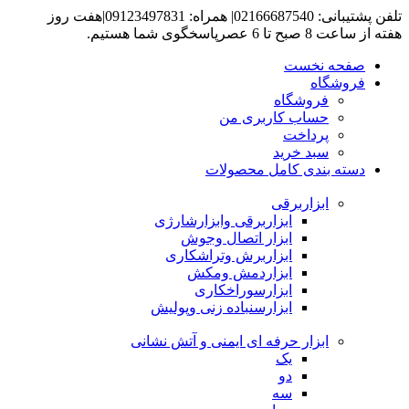
تلفن پشتیبانی: 02166687540| همراه: 09123497831|هفت روز
هفته از ساعت 8 صبح تا 6 عصرپاسخگوی شما هستیم.
صفحه نخست
فروشگاه
فروشگاه
حساب کاربری من
پرداخت
سبد خرید
دسته بندی کامل محصولات
ابزاربرقی
ابزاربرقی وابزارشارژی
ابزار اتصال وجوش
ابزاربرش وتراشکاری
ابزاردمش ومکش
ابزارسوراخکاری
ابزارسنباده زنی وپولیش
ابزار حرفه ای ایمنی و آتش نشانی
یک
دو
سه