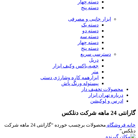
دسته چهار
دسته پنج
ابزار جانبی و مصرفی
دسته یک
دسته دو
دسته سه
دسته چهار
دسته پنج
دسترسی سریع
دریل
جعبه،باکس وکیف ابزار
متر
ابزارهمه کاره وشارژی دستی
پیستوله ورنگ پاش
محصولات تخفیف دار
درباره تهران ابزار
ادرس و لوکیشن
گارانتی 24 ماهه شرکت دنلکس
خانه
فروشگاه
محصولات برچسب خورده “گارانتی 24 ماهه شرکت
دنلکس”