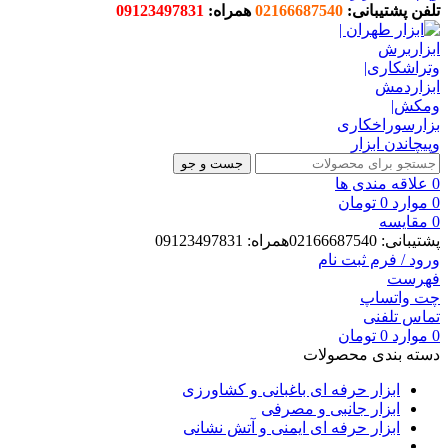
تلفن پشتیبانی:
02166687540
همراه:
09123497831
جست و جو
0
علاقه مندی ها
0
موارد
0
تومان
0
مقایسه
پشتیبانی: 02166687540همراه: 09123497831
ورود / فرم ثبت نام
فهرست
چت واتساپ
تماس تلفنی
0
موارد
0
تومان
دسته بندی محصولات
ابزار حرفه ای باغبانی و کشاورزی
ابزار جانبی و مصرفی
ابزار حرفه ای ایمنی و آتش نشانی