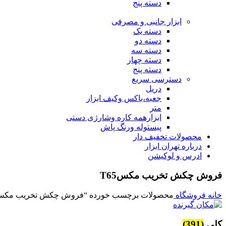
دسته پنج
ابزار جانبی و مصرفی
دسته یک
دسته دو
دسته سه
دسته چهار
دسته پنج
دسترسی سریع
دریل
جعبه،باکس وکیف ابزار
متر
ابزارهمه کاره وشارژی دستی
پیستوله ورنگ پاش
محصولات تخفیف دار
درباره تهران ابزار
ادرس و لوکیشن
فروش چکش تخریب مکسT65
خانه
فروشگاه
محصولات برچسب خورده “فروش چکش تخریب مکسT65
کلی
(391)