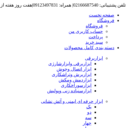
تلفن پشتیبانی: 02166687540| همراه: 09123497831|هفت روز هفته از ساعت 8 صبح تا 6 عصرپاسخگوی شما هستیم.
صفحه نخست
فروشگاه
فروشگاه
حساب کاربری من
پرداخت
سبد خرید
دسته بندی کامل محصولات
ابزاربرقی
ابزاربرقی وابزارشارژی
ابزار اتصال وجوش
ابزاربرش وتراشکاری
ابزاردمش ومکش
ابزارسوراخکاری
ابزارسنباده زنی وپولیش
ابزار حرفه ای ایمنی و آتش نشانی
یک
دو
سه
چهار