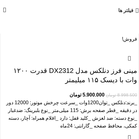
فیلتر ها
فروش!
مینی فرز دنلکس مدل DX2312 قدرت ۱۲۰۰
وات با دیسک ۱۱۵ میلیمتر
5.900.000
تومان
8.998.500
تومان
_برند:دنلکس _توان1200وات _سرعت چرخش موتور: 12000 دور
در دقیقه _قطر صفحه برش: 115 میلی‌متر _نوع بلبرینگ: ضدغبار
_نوع دسته: ضد لغزش _کلید قفل: دارد _اقلام همراه: آچار، دسته
کمکی، محافظ صفحه _گارانتی: 24ماه