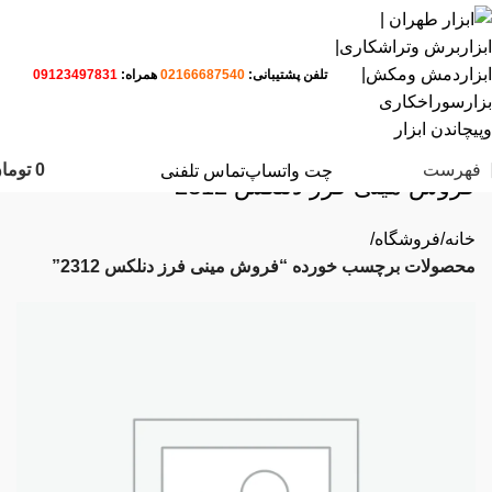
تلفن پشتیبانی:
02166687540
همراه:
09123497831
فهرست
0
توما
چت واتساپ
تماس تلفنی
فروش مینی فرز دنلکس 2312
خانه
فروشگاه
محصولات برچسب خورده “فروش مینی فرز دنلکس 2312”