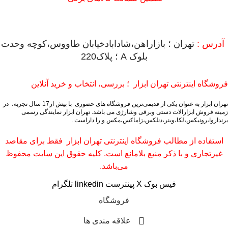
آدرس :
تهران ؛ بازاراهن،شادابادخیابان طاووس،کوچه وحدت
بلوک A ؛ پلاک220
فروشگاه اینترنتی تهران ابزار ؛ بررسی، انتخاب و خرید آنلاین
تهران ابزار به عنوان یکی از قدیمی‌ترین فروشگاه های حضوری با بیش از17 سال تجربه، در
زمینه فروش ابزارالات دستی وبرقی وشارژی می باشد.
تهران ابزار نمایندگی رسمی
برنداروا،رونیکس،لکا،وینر،دنلکس،زاماکس،مکس و را داراست .
استفاده از مطالب فروشگاه اینترنتی تهران ابزار فقط برای مقاصد
غیرتجاری و با ذکر منبع بلامانع است. کلیه حقوق این سایت محفوظ
می‌باشد.
فیس بوک
X
پینترست
linkedin
تلگرام
فروشگاه
علاقه مندی ها