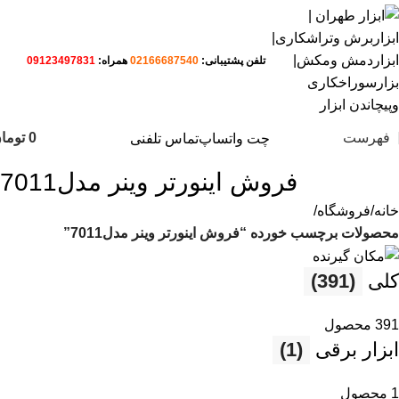
تلفن پشتیبانی:
02166687540
همراه:
09123497831
فهرست
0
توما
چت واتساپ
تماس تلفنی
فروش اینورتر وینر مدل7011
خانه
فروشگاه
محصولات برچسب خورده “فروش اینورتر وینر مدل7011”
کلی
(391)
391 محصول
ابزار برقی
(1)
1 محصول