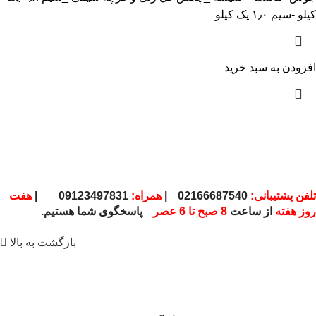
کیلو -سیم ١٫٠ یک کیلو
افزودن به سبد خرید
تلفن پشتیبانی:
02166687540
|
همراه:
09123497831
|
هفت
روز هفته
از ساعت
8 صبح تا 6 عصر
پاسخگوی شما هستیم.
بازگشت به بالا