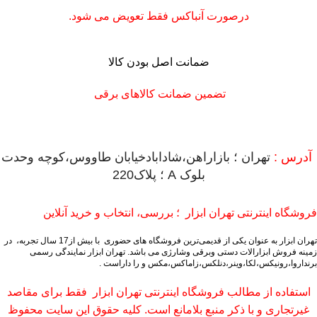
درصورت آنباکس فقط تعویض می شود.
ضمانت اصل بودن کالا
تضمین ضمانت کالاهای برقی
آدرس :
تهران ؛ بازاراهن،شادابادخیابان طاووس،کوچه وحدت
بلوک A ؛ پلاک220
فروشگاه اینترنتی تهران ابزار ؛ بررسی، انتخاب و خرید آنلاین
تهران ابزار به عنوان یکی از قدیمی‌ترین فروشگاه های حضوری با بیش از17 سال تجربه، در
زمینه فروش ابزارالات دستی وبرقی وشارژی می باشد.
تهران ابزار نمایندگی رسمی
برنداروا،رونیکس،لکا،وینر،دنلکس،زاماکس،مکس و را داراست .
استفاده از مطالب فروشگاه اینترنتی تهران ابزار فقط برای مقاصد
غیرتجاری و با ذکر منبع بلامانع است. کلیه حقوق این سایت محفوظ