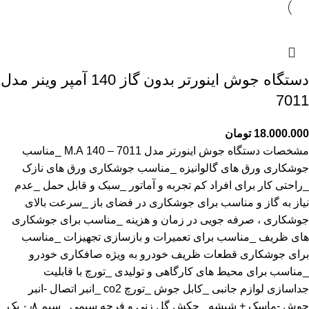
دستگاه جوش اینورتر بدون گاز 140 آمپر وینر مدل
7011
18.000.000
تومان
مشخصات دستگاه جوش اینورتر مدل 7011 – 140 M.A _مناسب
جوشکاری ورق های گالوانیزه _مناسب جوشکاری ورق های نازک
_راحتی کار برای افراد کم تجربه و آماتور _سبک و قابل حمل _عدم
نیاز به گاز و مناسب برای جوشکاری در فضای باز _سرعت بالای
جوشکاری ، صرفه جویی در زمان و هزینه _مناسب برای جوشکاری
های ظریف _مناسب برای تعمیرات و بازسازی تجهیزات _مناسب
برای جوشکاری قطعات ظریف خودرو به ویژه صافکاری خودرو
_مناسب برای محیط های کارگاهی و تولیدی _تورچ با قابلیت
جداسازی لوازم جانبی _کابل جوش _تورچ co2 _انبر اتصال -انبر
جوش -ماسک + شیشه _چکش گل زنی و فرچه سیمی _سیم ٠٫٨ یک