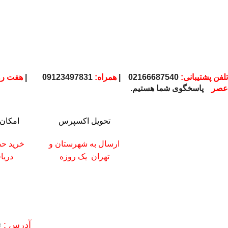
تلفن پشتیبانی:
02166687540
|
همراه:
09123497831
|
هفت رو
عصر
پاسخگوی شما هستیم.
تحویل اکسپرس
امکان 
ارسال به شهرستان
و
خرید حض
تهران
یک روزه
دریا
آدرس :
ته