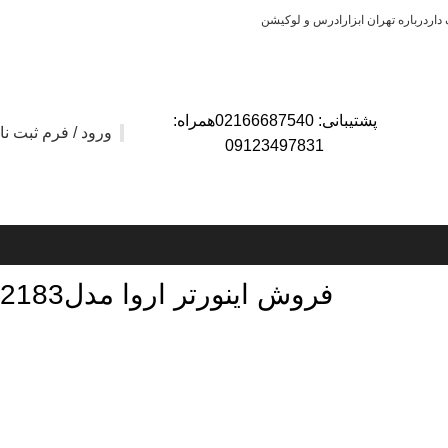
دار
درباره تهران ابزار
ادرس و لوکیشن
پشتیبانی: 02166687540همراه:
ورود / فرم ثبت نا
09123497831
فروش اینورتر اروا مدل2183