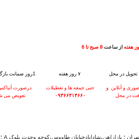
ز هفته
از ساعت
8 صبح تا 6
تحویل در محل
۷ روز هفته
1روز ضمانت بازگشت کالا
وری و آنلاین و
حتی جمعه ها و تعطیلات
درصورت آنباک
فت در محل
۰۹۳۶۶۳۱۴۶۶۰
تعویض می شو
ران ؛ بازاراهن،شادابادخیابان طاووس،کوچه وحدت بلوک A ؛ پلاک220