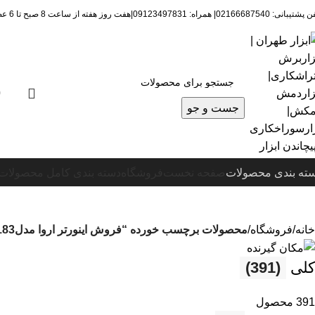
 02166687540| همراه: 09123497831|هفت روز هفته از ساعت 8 صبح تا 6 عصرپاسخگوی شما هستیم.
0
جست و جو
ته بندی محصولات
صفحه نخست
فروشگاه
دسته بندی کامل محصولات
خانه
فروشگاه
محصولات برچسب خورده “فروش اینورتر اروا مدل2183”
کلی
(391)
391 محصول