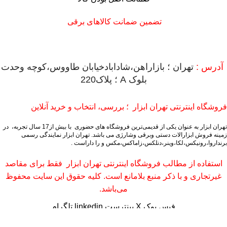
تضمین ضمانت کالاهای برقی
آدرس :
تهران ؛ بازاراهن،شادابادخیابان طاووس،کوچه وحدت
بلوک A ؛ پلاک220
فروشگاه اینترنتی تهران ابزار ؛ بررسی، انتخاب و خرید آنلاین
تهران ابزار به عنوان یکی از قدیمی‌ترین فروشگاه های حضوری با بیش از17 سال تجربه، در
زمینه فروش ابزارالات دستی وبرقی وشارژی می باشد.
تهران ابزار نمایندگی رسمی
برنداروا،رونیکس،لکا،وینر،دنلکس،زاماکس،مکس و را داراست .
استفاده از مطالب فروشگاه اینترنتی تهران ابزار فقط برای مقاصد
غیرتجاری و با ذکر منبع بلامانع است. کلیه حقوق این سایت محفوظ
می‌باشد.
فیس بوک
X
پینترست
linkedin
تلگرام
فروشگاه