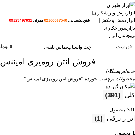
تلفن پشتیبانی:
02166687540
همراه:
09123497831
فهرست
0
توما
چت واتساپ
تماس تلفنی
فروش انتن رومیزی امیننس
خانه
فروشگاه
محصولات برچسب خورده “فروش انتن رومیزی امیننس”
کلی
(391)
391 محصول
ابزار برقی
(1)
1 محصول