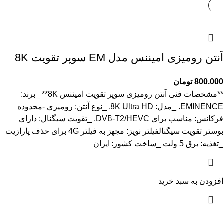
آنتن رومیزی امیننس مدل EM سوپر تقویت 8K
800.000
تومان
**مشخصات فنی آنتن رومیزی سوپر تقویت امیننس 8K** _برند:
EMINENCE. _مدل: 8K Ultra HD. _نوع آنتن: رومیزی -محدوده
فرکانس: مناسب برای DVB-T2/HEVC. _تقویت سیگنال: دارای
بوستر تقویت سیگنالفیلتر نویز: مجهز به فیلتر 4G برای حذف پارازیت
_تغذیه: برق 5 ولت _ساخت کشور: ایران
افزودن به سبد خرید