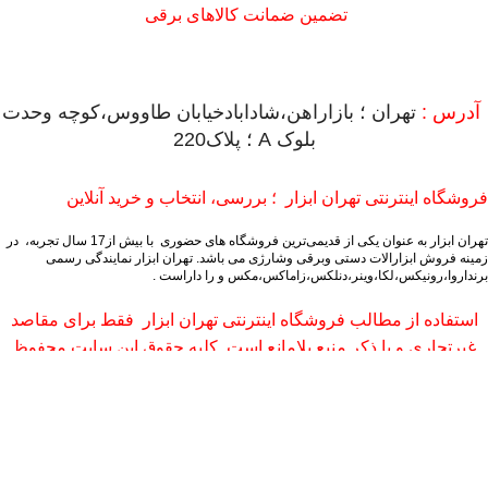
تضمین ضمانت کالاهای برقی
آدرس :
تهران ؛ بازاراهن،شادابادخیابان طاووس،کوچه وحدت
بلوک A ؛ پلاک220
فروشگاه اینترنتی تهران ابزار ؛ بررسی، انتخاب و خرید آنلاین
تهران ابزار به عنوان یکی از قدیمی‌ترین فروشگاه های حضوری با بیش از17 سال تجربه، در
زمینه فروش ابزارالات دستی وبرقی وشارژی می باشد.
تهران ابزار نمایندگی رسمی
برنداروا،رونیکس،لکا،وینر،دنلکس،زاماکس،مکس و را داراست .
استفاده از مطالب فروشگاه اینترنتی تهران ابزار فقط برای مقاصد
غیرتجاری و با ذکر منبع بلامانع است. کلیه حقوق این سایت محفوظ
می‌باشد.
فیس بوک
X
پینترست
linkedin
تلگرام
فروشگاه