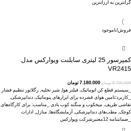
گرانترین به ارزانترین
فروش!
ناموجود
کمپرسور 25 لیتری سایلنت ویوارکس مدل
VR2415
7.180.000
تومان
8.700.000
تومان
_سیستم قطع کن اتوماتیک, فیلتر هوا, شیر تخلیه, رگلاتور تنظیم فشار
_کاربرد:تامین هوای فشرده برای ابزارهای پنوماتیک, دندانپزشکی,
نقاشی ظریف, میخکوب و منگنه کوب بادی _مناسب: برای کارگاه‌های
کوچک, مطب‌های دندانپزشکی, آزمایشگاه‌ها, منازل, ادارات
_ضمانتنامه 12معتبرشرکت ویوارکس