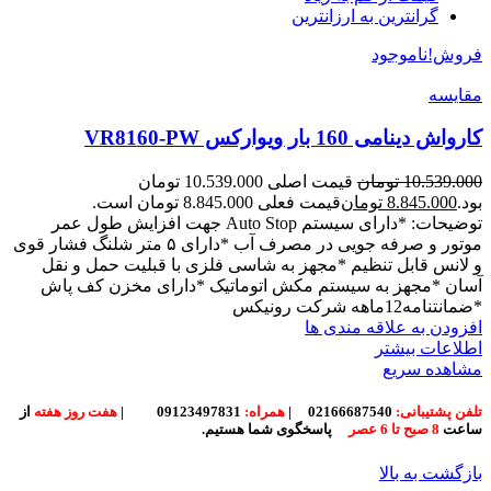
گرانترین به ارزانترین
فروش!
ناموجود
مقایسه
کارواش دینامی 160 بار ویوارکس VR8160-PW
10.539.000
تومان
قیمت اصلی 10.539.000 تومان
بود.
8.845.000
تومان
قیمت فعلی 8.845.000 تومان است.
توضیحات: *دارای سیستم Auto Stop جهت افزایش طول عمر
موتور و صرفه جویی در مصرف آب *دارای ۵ متر شلنگ فشار قوی
و لانس قابل تنظیم *مجهز به شاسی فلزی با قبلیت حمل و نقل
آسان *مجهز به سیستم مکش اتوماتیک *دارای مخزن کف پاش
*ضمانتنامه12ماهه شرکت رونیکس
افزودن به علاقه مندی ها
اطلاعات بیشتر
مشاهده سریع
تلفن پشتیبانی:
02166687540
|
همراه:
09123497831
|
هفت روز هفته
از
ساعت
8 صبح تا 6 عصر
پاسخگوی شما هستیم.
بازگشت به بالا