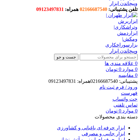
تلفن پشتیبانی:
02166687540
همراه:
09123497831
جست و جو
0
علاقه مندی ها
0
موارد
0
تومان
0
مقایسه
پشتیبانی: 02166687540همراه: 09123497831
ورود / فرم ثبت نام
فهرست
چت واتساپ
تماس تلفنی
0
موارد
0
تومان
دسته بندی محصولات
ابزار حرفه ای باغبانی و کشاورزی
ابزار جانبی و مصرفی
ابزار حرفه ای ایمنی و آتش نشانی