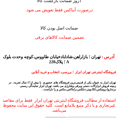
1روز ضمانت بازگشت کالا
درصورت آنباکس فقط تعویض می شود.
ضمانت اصل بودن کالا
تضمین ضمانت کالاهای برقی
آدرس :
تهران ؛ بازاراهن،شادابادخیابان طاووس،کوچه وحدت بلوک
A ؛ پلاک220
فروشگاه اینترنتی تهران ابزار ؛ بررسی، انتخاب و خرید آنلاین
تهران ابزار به عنوان یکی از قدیمی‌ترین فروشگاه های حضوری با بیش از17 سال تجربه، در
زمینه فروش ابزارالات دستی وبرقی وشارژی می باشد.
تهران ابزار نمایندگی رسمی
برنداروا،رونیکس،لکا،وینر،دنلکس،زاماکس،مکس و را داراست .
استفاده از مطالب فروشگاه اینترنتی تهران ابزار فقط برای مقاصد
غیرتجاری و با ذکر منبع بلامانع است. کلیه حقوق این سایت محفوظ
می‌باشد.