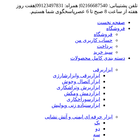
تلفن پشتیبانی: 02166687540| همراه: 09123497831|هفت روز
هفته از ساعت 8 صبح تا 6 عصرپاسخگوی شما هستیم.
صفحه نخست
فروشگاه
فروشگاه
حساب کاربری من
پرداخت
سبد خرید
دسته بندی کامل محصولات
ابزاربرقی
ابزاربرقی وابزارشارژی
ابزار اتصال وجوش
ابزاربرش وتراشکاری
ابزاردمش ومکش
ابزارسوراخکاری
ابزارسنباده زنی وپولیش
ابزار حرفه ای ایمنی و آتش نشانی
یک
دو
سه