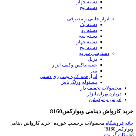
دسته چهار
دسته پنج
ابزار جانبی و مصرفی
دسته یک
دسته دو
دسته سه
دسته چهار
دسته پنج
دسترسی سریع
دریل
جعبه،باکس وکیف ابزار
متر
ابزارهمه کاره وشارژی دستی
پیستوله ورنگ پاش
محصولات تخفیف دار
درباره تهران ابزار
ادرس و لوکیشن
خرید کارواش دینامی ویوارکس8160
خانه
فروشگاه
محصولات برچسب خورده “خرید کارواش دینامی
ویوارکس8160”