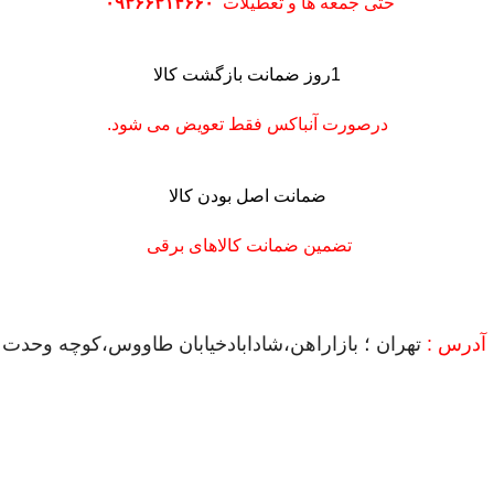
حتی جمعه ها و تعطیلات
۰۹۳۶۶۳۱۴۶۶۰
1روز ضمانت بازگشت کالا
درصورت آنباکس فقط تعویض می شود.
ضمانت اصل بودن کالا
تضمین ضمانت کالاهای برقی
آدرس :
تهران ؛ بازاراهن،شادابادخیابان طاووس،کوچه وحدت
بلوک A ؛ پلاک220
فروشگاه اینترنتی تهران ابزار ؛ بررسی، انتخاب و خرید آنلاین
تهران ابزار به عنوان یکی از قدیمی‌ترین فروشگاه های حضوری با بیش از17 سال تجربه، در
زمینه فروش ابزارالات دستی وبرقی وشارژی می باشد.
تهران ابزار نمایندگی رسمی