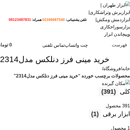
تلفن پشتیبانی:
02166687540
همراه:
09123497831
فهرست
0
توما
چت واتساپ
تماس تلفنی
خرید مینی فرز دنلکس مدل2314
خانه
فروشگاه
محصولات برچسب خورده “خرید مینی فرز دنلکس مدل2314”
کلی
(391)
391 محصول
ابزار برقی
(1)
1 محصول