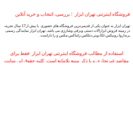
فروشگاه اینترنتی تهران ابزار ؛ بررسی، انتخاب و خرید آنلاین
تهران ابزار به عنوان یکی از قدیمی‌ترین فروشگاه های حضوری با بیش از17 سال تجربه،
در زمینه فروش ابزارالات دستی وبرقی وشارژی می باشد.
تهران ابزار نمایندگی رسمی
برنداروا،رونیکس،لکا،وینر،دنلکس،زاماکس،مکس و را داراست .
استفاده از مطالب فروشگاه اینترنتی تهران ابزار فقط برای
مقاصد غیرتجاری و با ذکر منبع بلامانع است. کلیه حقوق این سایت
محفوظ می‌باشد.
فیس بوک
X
پینترست
linkedin
تلگرام
فروشگاه
علاقه مندی ها
0
محصول
حساب کاربری من