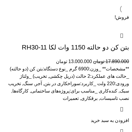
فروش!
بتن کن دو حالته 1150 وات لکا RH30-11
17.890.000
تومان
13.000.000
تومان
**مشخصات** _وزن:6900 گرم _نوع دستگاه:بتن کن (دو حالته)
_حالت های عملکرد:2 حالت (دریل چکشی, تخریب) _ولتاژ
ورودی:220 ولت _کاربرد:سوراخکاری در بتن, آجر, سنگ, تخریب
سبک, کنده‌کاری _مناسب برای:پروژه‌های ساختمانی, کارگاه‌ها,
نصب تاسیسات, برقکاری, تعمیرات
افزودن به سبد خرید