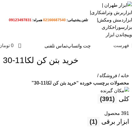
تلفن پشتیبانی:
02166687540
همراه:
09123497831
0
فهرست
0
تومان
چت واتساپ
تماس تلفنی
خرید بتن کن لکا11-30
خانه
فروشگاه
محصولات برچسب خورده “خرید بتن کن لکا11-30”
کلی
(391)
391 محصول
ابزار برقی
(1)