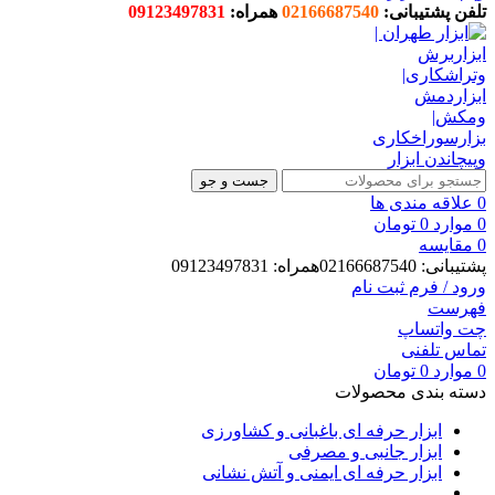
تلفن پشتیبانی:
02166687540
همراه:
09123497831
جست و جو
0
علاقه مندی ها
0
موارد
0
تومان
0
مقایسه
پشتیبانی: 02166687540همراه: 09123497831
ورود / فرم ثبت نام
فهرست
چت واتساپ
تماس تلفنی
0
موارد
0
تومان
دسته بندی محصولات
ابزار حرفه ای باغبانی و کشاورزی
ابزار جانبی و مصرفی
ابزار حرفه ای ایمنی و آتش نشانی