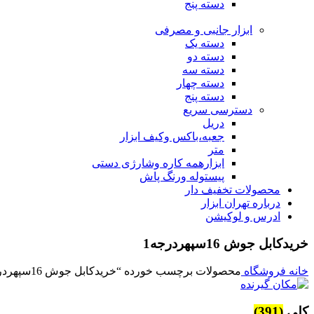
دسته پنج
ابزار جانبی و مصرفی
دسته یک
دسته دو
دسته سه
دسته چهار
دسته پنج
دسترسی سریع
دریل
جعبه،باکس وکیف ابزار
متر
ابزارهمه کاره وشارژی دستی
پیستوله ورنگ پاش
محصولات تخفیف دار
درباره تهران ابزار
ادرس و لوکیشن
خریدکابل جوش 16سپهردرجه1
خانه
فروشگاه
محصولات برچسب خورده “خریدکابل جوش 16سپهردرجه1”
کلی
(391)