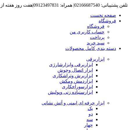
تلفن پشتیبانی: 02166687540| همراه: 09123497831|هفت روز هفته از ساعت 8 صبح تا 6 عصرپاسخگوی شما هستیم.
صفحه نخست
فروشگاه
فروشگاه
حساب کاربری من
پرداخت
سبد خرید
دسته بندی کامل محصولات
ابزاربرقی
ابزاربرقی وابزارشارژی
ابزار اتصال وجوش
ابزاربرش وتراشکاری
ابزاردمش ومکش
ابزارسوراخکاری
ابزارسنباده زنی وپولیش
ابزار حرفه ای ایمنی و آتش نشانی
یک
دو
سه
چهار