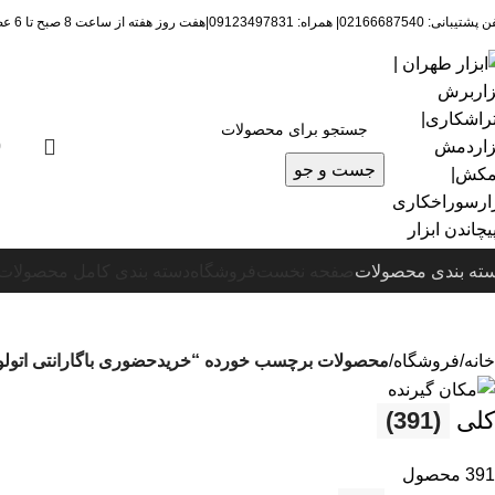
 02166687540| همراه: 09123497831|هفت روز هفته از ساعت 8 صبح تا 6 عصرپاسخگوی شما هستیم.
0
جست و جو
ته بندی محصولات
صفحه نخست
فروشگاه
دسته بندی کامل محصولات
خانه
فروشگاه
محصولات برچسب خورده “خریدحضوری باگارانتی اتولوله M
کلی
(391)
391 محصول