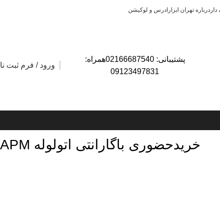
دار
درباره تهران ابزار
ادرس و لوکیشن
پشتیبانی: 02166687540همراه:
ورود / فرم ثبت نا
09123497831
خریدحضوری باگارانتی اتولوله APM