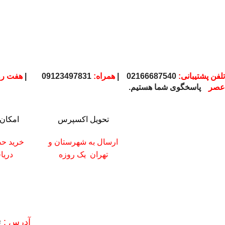
تلفن پشتیبانی:
02166687540
|
همراه:
09123497831
|
هفت رو
عصر
پاسخگوی شما هستیم.
تحویل اکسپرس
امکان 
ارسال به شهرستان
و
خرید حض
تهران
یک روزه
دریا
آدرس :
ته