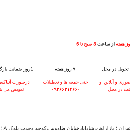
ز هفته
از ساعت
8 صبح تا 6
تحویل در محل
۷ روز هفته
1روز ضمانت بازگشت کالا
وری و آنلاین و
حتی جمعه ها و تعطیلات
درصورت آنباک
فت در محل
۰۹۳۶۶۳۱۴۶۶۰
تعویض می شو
ران ؛ بازاراهن،شادابادخیابان طاووس،کوچه وحدت بلوک A ؛ پلاک220