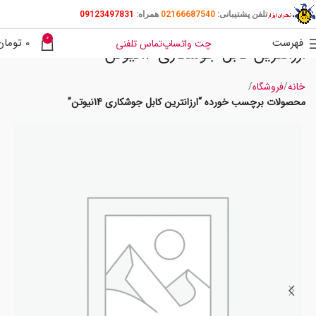
تلفن پشتیبانی:
02166687540
همراه:
09123497831
0
فهرست
0
تومان
چت واتساپ
تماس تلفنی
ارزانترین کابل جوشکاری 14نیوتن
خانه
فروشگاه
محصولات برچسب خورده “ارزانترین کابل جوشکاری 14نیوتن”