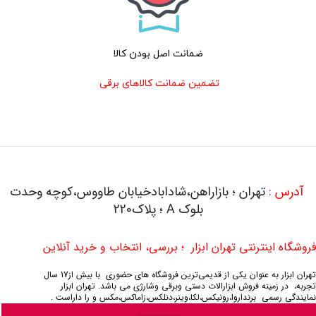
ضمانت اصل بودن کالا
تضمین ضمانت کالاهای برقی
آدرس :
تهران ؛ بازاراهن،شادابادخیابان طاووس،کوچه وحدت
بلوک A ؛ پلاک220
فروشگاه اینترنتی تهران ابزار ؛ بررسی، انتخاب و خرید آنلاین
تهران ابزار به عنوان یکی از قدیمی‌ترین فروشگاه های حضوری با بیش از17 سال
تجربه، در زمینه فروش ابزارالات دستی وبرقی وشارژی می باشد.
تهران ابزار
نمایندگی رسمی برنداروا،رونیکس،لکا،وینر،دنلکس،زاماکس،مکس و را داراست .
0