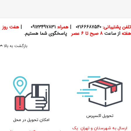
تلفن پشتیبانی:
02166687540
|
همراه:
09123497831
|
هفت روز
هفته
از ساعت
8 صبح تا 6 عصر
پاسخگوی شما هستیم.
بازگشت به بالا
تحویل اکسپرس
امکان تحویل در محل
ارسال به شهرستان
و تهران
یک